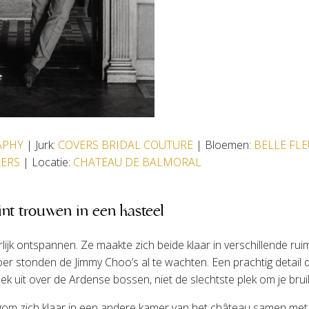
APHY
| Jurk:
COVERS BRIDAL COUTURE
| Bloemen:
BELLE FLE
KERS
| Locatie:
CHATEAU DE BALMORAL
int trouwen in een kasteel
k ontspannen. Ze maakte zich beide klaar in verschillende ruimt
oer stonden de Jimmy Choo’s al te wachten. Een prachtig detail
k uit over de Ardense bossen, niet de slechtste plek om je brui
m zich klaar in een andere kamer van het château samen met zij