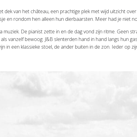
 dek van het château, een prachtige plek met wijd uitzicht ov
sje en rondom hen alleen hun dierbaarsten. Meer had je niet no
rna muziek. De pianist zette in en de dag vond zijn ritme. Geen 
als vanzelf bewoog. J&B slenterden hand in hand langs hun gast
n in een klassieke stoel, de ander buiten in de zon. Ieder op zi