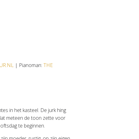
UR.NL
| Pianoman:
THE
es in het kasteel. De jurk hing
 dat meteen de toon zette voor
loftsdag te beginnen.
n moeder, rustig, op zijn eigen