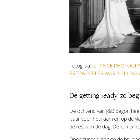
Fotograaf:
STANCE PHOTOGR
FREEWHEELER WARD BIJLMA
De getting ready: zo beg
De ochtend van J&B begon heerlij
klaar voor het raam en op de vl
de rest van de dag. De kamer kee
Ondertussen maakte de bruidego