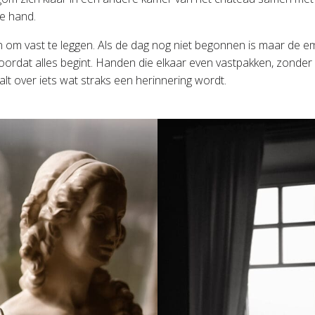
de hand.
jn om vast te leggen. Als de dag nog niet begonnen is maar de em
 voordat alles begint. Handen die elkaar even vastpakken, zonder d
alt over iets wat straks een herinnering wordt.